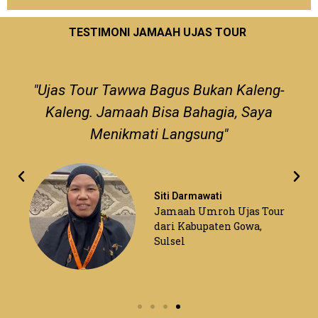
TESTIMONI JAMAAH UJAS TOUR
Liputan Pemberangkatan Umroh Grup 156
1:03
Jamaah Ujas Tour Shalat Jumat di Raudhah Masjid Nabawi
"Ujas Tour Tawwa Bagus Bukan Kaleng-
Kaleng. Jamaah Bisa Bahagia, Saya
Menikmati Langsung"
Siti Darmawati
Jamaah Umroh Ujas Tour
dari Kabupaten Gowa,
Sulsel