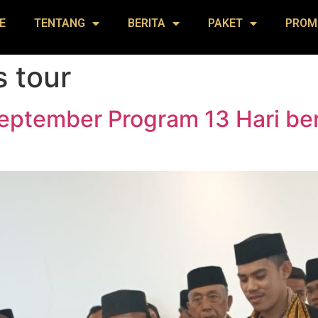
E
TENTANG
BERITA
PAKET
PROM
 tour
eptember Program 13 Hari ber