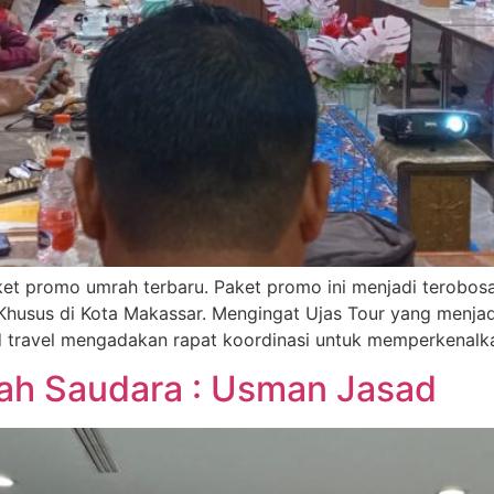
paket promo umrah terbaru. Paket promo ini menjadi terobo
 Khusus di Kota Makassar. Mengingat Ujas Tour yang men
nd travel mengadakan rapat koordinasi untuk memperkenalk
ah Saudara : Usman Jasad