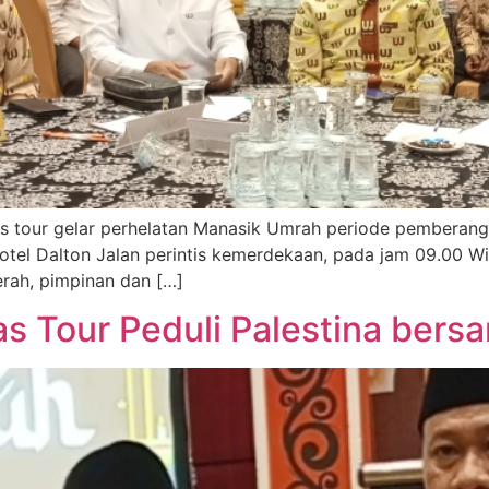
jas tour gelar perhelatan Manasik Umrah periode pemberang
tel Dalton Jalan perintis kemerdekaan, pada jam 09.00 Wita
erah, pimpinan dan […]
as Tour Peduli Palestina ber