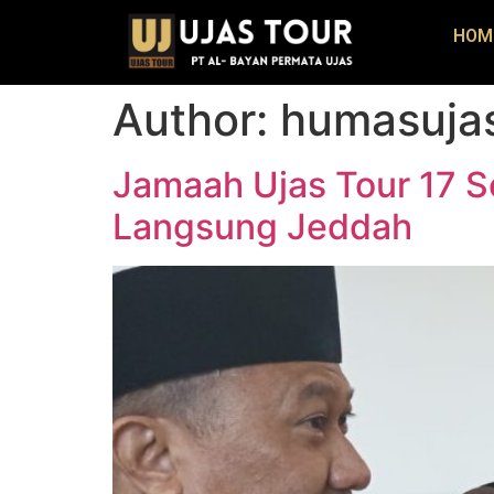
HOM
Author:
humasujas
Jamaah Ujas Tour 17 S
Langsung Jeddah