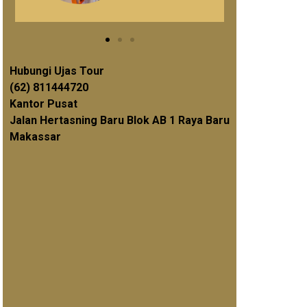
Hubungi Ujas Tour
(62) 811444720
Kantor Pusat
Jalan Hertasning Baru Blok AB 1 Raya Baru
Makassar