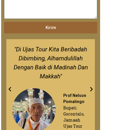
Kirim
"Di Ujas Tour Kita Beribadah
"Saya Dapat Fas
Dibimbing, Alhamdulillah
Ujas Tour, 
Dengan Baik di Madinah Dan
Kualitas 
Makkah"
Prof Nelson
Pomalingo
Bupati
Gorontalo,
Jamaah
Ujas Tour