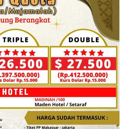
"Ujas Tour Tawwa Bagus
Bukan Kaleng-Kaleng.
Jamaah Bisa Bahagia, Saya
Menikmati Langsung"
Siti
Darmawati
Jamaah
Umroh Ujas
Tour dari
Kabupaten
Gowa, Sulsel