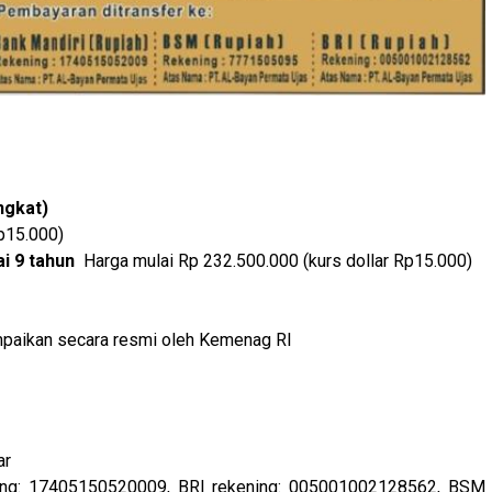
ngkat)
Rp15.000)
ai 9 tahun
Harga mulai Rp 232.500.000 (kurs dollar Rp15.000)
paikan secara resmi oleh Kemenag RI
ar
ning: 17405150520009, BRI rekening: 005001002128562, BSM