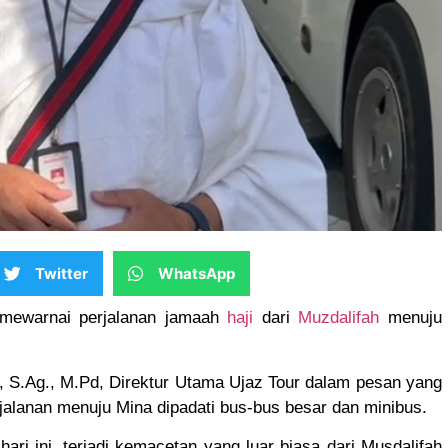
"Ujas Tour Tawwa Bagus
Bukan Kaleng-Kaleng.
Jamaah Bisa Bahagia, Saya
Menikmati Langsung"
Twitter
WhatsApp
Siti
mewarnai perjalanan jamaah
haji
dari
Muzdalifah
menuju
Darmawati
Jamaah
Umroh Ujas
, S.Ag., M.Pd, Direktur Utama Ujaz Tour dalam pesan yang
Tour dari
jalanan menuju Mina dipadati bus-bus besar dan minibus.
Kabupaten
Gowa, Sulsel
ari ini, terjadi kemacetan yang luar biasa dari Musdalifah