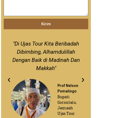
Kirim
"Di Ujas Tour Kita Beribadah
"Saya Dapa
Dibimbing, Alhamdulillah
Ujas T
Dengan Baik di Madinah Dan
Kua
Makkah"
Prof Nelson
Pomalingo
Bupati
Gorontalo,
Jamaah
Ujas Tour