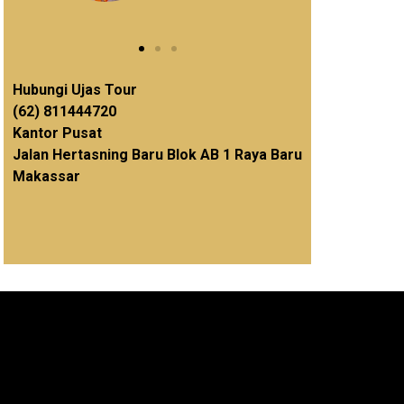
Hubungi Ujas Tour
(62) 811444720
Kantor Pusat
Jalan Hertasning Baru Blok AB 1 Raya Baru
Makassar