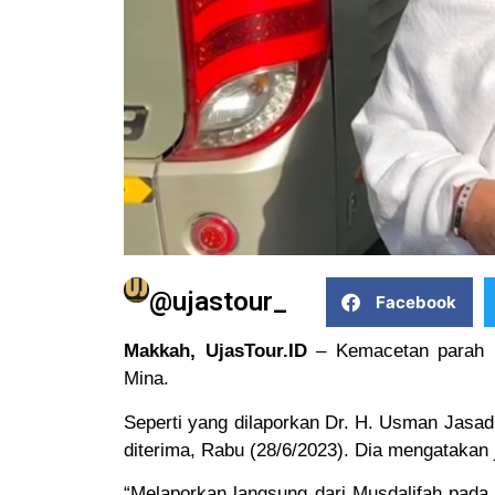
@ujastour_
Facebook
Makkah, UjasTour.ID
– Kemacetan parah 
Mina.
Seperti yang dilaporkan Dr. H. Usman Jasad
diterima, Rabu (28/6/2023). Dia mengatakan 
“Melaporkan langsung dari Musdalifah pada h