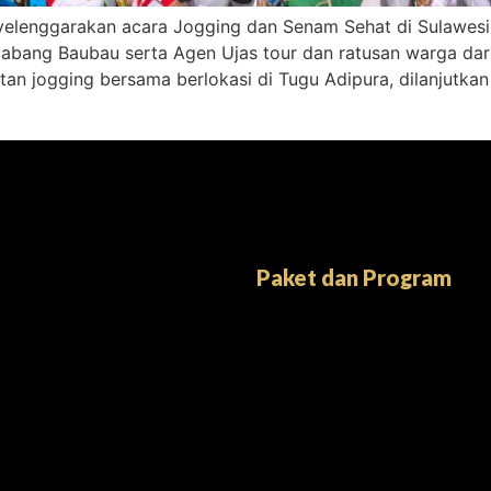
nyelenggarakan acara Jogging dan Senam Sehat di Sulawes
a cabang Baubau serta Agen Ujas tour dan ratusan warga dar
atan jogging bersama berlokasi di Tugu Adipura, dilanjutka
Paket dan Program