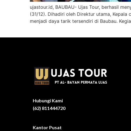
ujastour.id, BAUBAU- Ujas Tour, berhasil me
(31/12). Dihadiri oleh Direktur utama, Kepal
menjadi daya tarik tersendiri di Baubau. Kegi
Hubungi Kami
(62) 811444720
Kantor Pusat