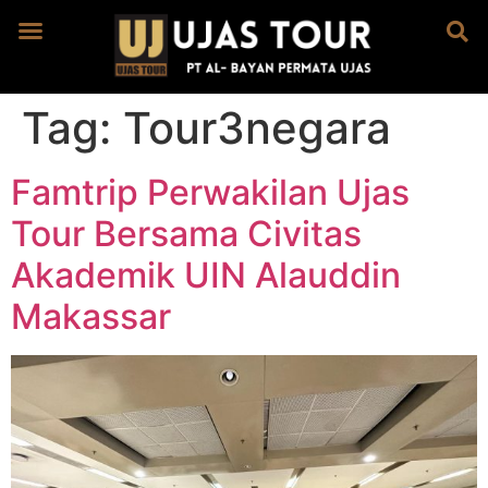
Tag:
Tour3negara
Famtrip Perwakilan Ujas
Tour Bersama Civitas
Akademik UIN Alauddin
Makassar