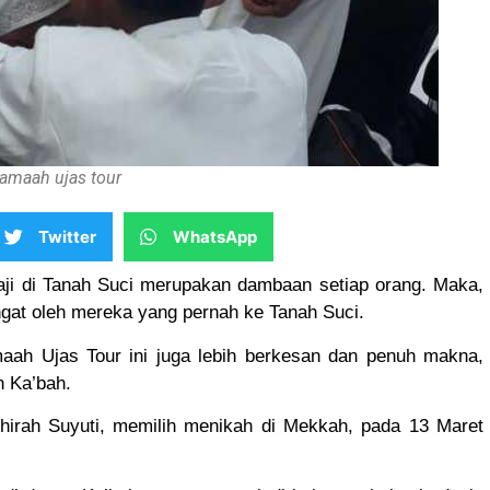
jamaah ujas tour
"Ujas Tour Tawwa Bagus
Bukan Kaleng-Kaleng.
Twitter
WhatsApp
Jamaah Bisa Bahagia, Saya
Menikmati Langsung"
ji di Tanah Suci merupakan dambaan setiap orang. Maka,
ngat oleh mereka yang pernah ke Tanah Suci.
Siti
maah Ujas Tour ini juga lebih berkesan dan penuh makna,
Darmawati
n Ka’bah.
Jamaah
Umroh Ujas
khirah Suyuti, memilih menikah di Mekkah, pada 13 Maret
Tour dari
Kabupaten
Gowa, Sulsel