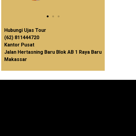
Hubungi Ujas Tour
(62) 811444720
Kantor Pusat
Jalan Hertasning Baru Blok AB 1 Raya Baru
Makassar