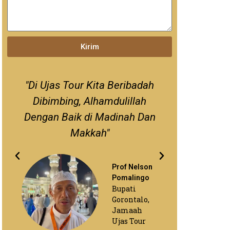
Kirim
"Di Ujas Tour Kita Beribadah
"Saya Dapa
Dibimbing, Alhamdulillah
Ujas T
Dengan Baik di Madinah Dan
Kua
Makkah"
Prof Nelson
Pomalingo
Bupati
Gorontalo,
Jamaah
Ujas Tour