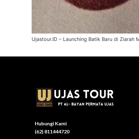
Ujastour.ID – Launching Batik Baru di Ziarah
Hubungi Kami
(62) 811444720