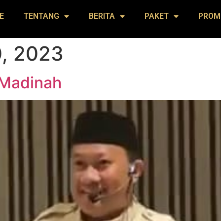
E
TENTANG
BERITA
PAKET
PROM
, 2023
 Madinah